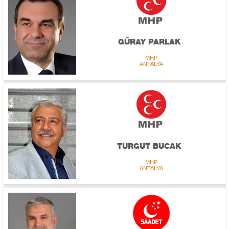
GÜRAY PARLAK
MHP
ANTALYA
TURGUT BUCAK
MHP
ANTALYA