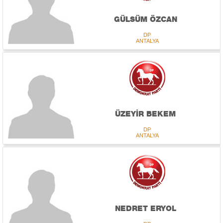
GÜLSÜM ÖZCAN
DP
ANTALYA
ÜZEYİR BEKEM
DP
ANTALYA
NEDRET ERYOL