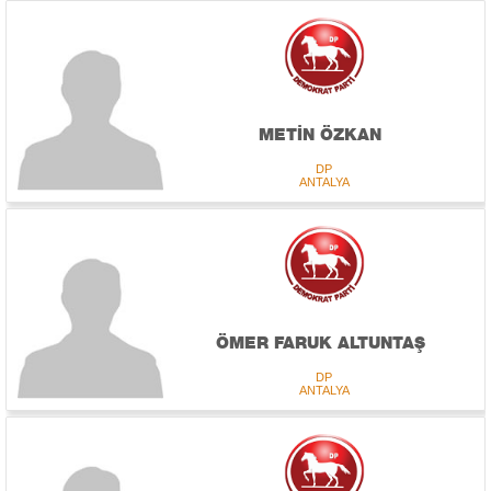
METİN ÖZKAN
DP
ANTALYA
ÖMER FARUK ALTUNTAŞ
DP
ANTALYA