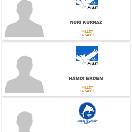
NURİ KURNAZ
MİLLET
KARABÜK
HAMDİ ERDEM
MİLLET
KARABÜK