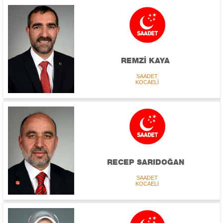
REMZİ KAYA
SAADET
KOCAELİ
RECEP SARIDOĞAN
SAADET
KOCAELİ