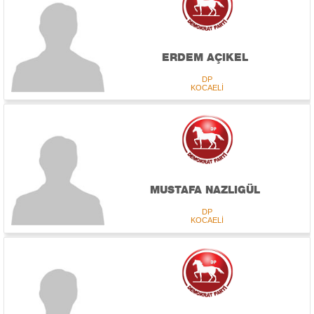
ERDEM AÇIKEL
DP
KOCAELİ
MUSTAFA NAZLIGÜL
DP
KOCAELİ