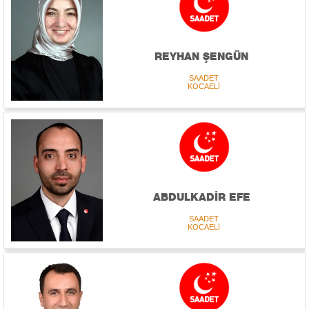
REYHAN ŞENGÜN
SAADET
KOCAELİ
ABDULKADİR EFE
SAADET
KOCAELİ