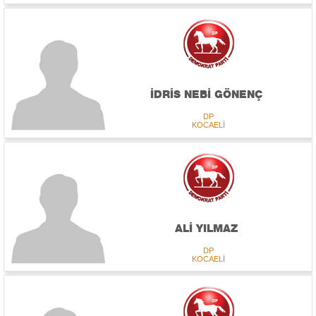
İDRİS NEBİ GÖNENÇ
DP
KOCAELİ
ALİ YILMAZ
DP
KOCAELİ