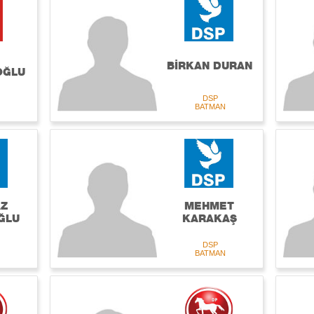
BİRKAN DURAN
OĞLU
DSP
BATMAN
Z
MEHMET
ĞLU
KARAKAŞ
DSP
BATMAN