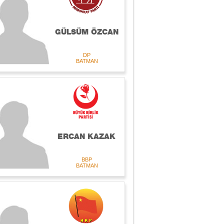
GÜLSÜM ÖZCAN
DP
BATMAN
ERCAN KAZAK
BBP
BATMAN