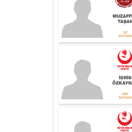
MUZAFF
TAŞA
DP
BATMAN
İDRİS
ÖZKAYN
BBP
BATMAN