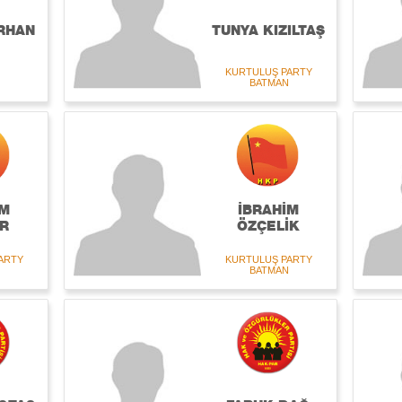
RHAN
TUNYA KIZILTAŞ
KURTULUŞ PARTY
BATMAN
İM
İBRAHİM
R
ÖZÇELİK
ARTY
KURTULUŞ PARTY
BATMAN