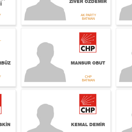
ZİVER ÖZDEMİR
İ
Y
AK PARTY
BATMAN
RBÜZ
MANSUR OBUT
Y
CHP
BATMAN
SKİN
KEMAL DEMİR