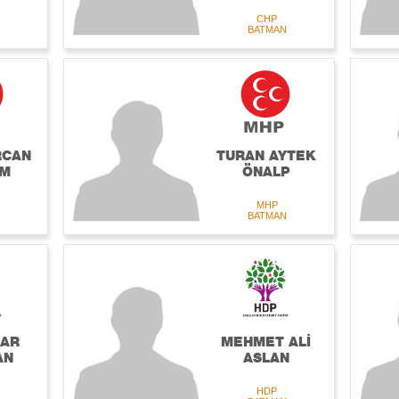
CHP
BATMAN
RCAN
TURAN AYTEK
IM
ÖNALP
MHP
BATMAN
CAR
MEHMET ALİ
AN
ASLAN
HDP