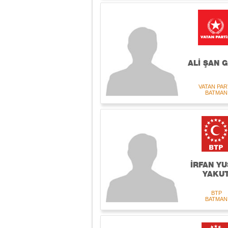
ALİ ŞAN 
VATAN PAR
BATMAN
İRFAN YU
YAKU
BTP
BATMAN