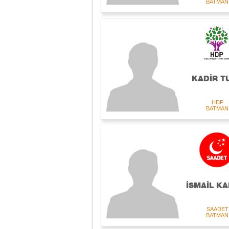
BATMAN
KADİR T
HDP
BATMAN
İSMAİL K
SAADET
BATMAN