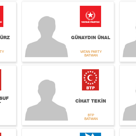
GÜRZ
GÜNAYDIN ÜNAL
TY
VATAN PARTY
BATMAN
SUF
CİHAT TEKİN
T
BTP
BATMAN