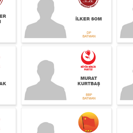
ER
İLKER SOM
N
DP
BATMAN
MURAT
AK
KURTBAŞ
BBP
BATMAN