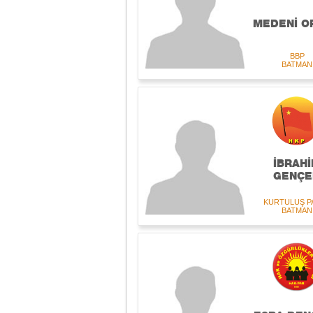
MEDENİ O
BBP
BATMAN
İBRAH
GENÇE
KURTULUŞ P
BATMAN