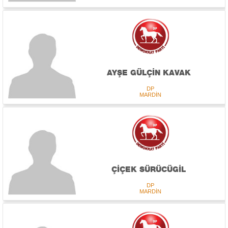
AYŞE GÜLÇİN KAVAK
DP
MARDİN
ÇİÇEK SÜRÜCÜGİL
DP
MARDİN