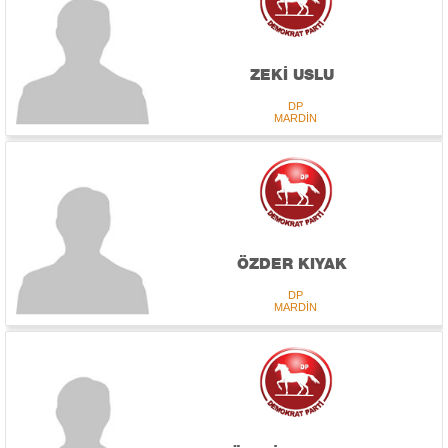
ZEKİ USLU
DP
MARDİN
ÖZDER KIYAK
DP
MARDİN