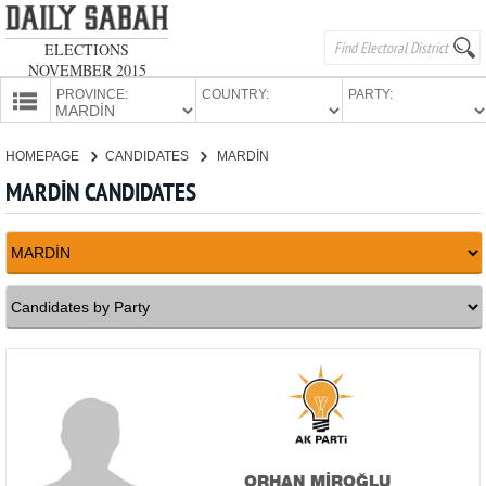
ELECTIONS
NOVEMBER 2015
PROVINCE:
COUNTRY:
PARTY:
HOMEPAGE
HOMEPAGE
CANDIDATES
MARDİN
PROVINCES
MARDİN CANDIDATES
CANDIDATES
PARTIES
ORHAN MİROĞLU