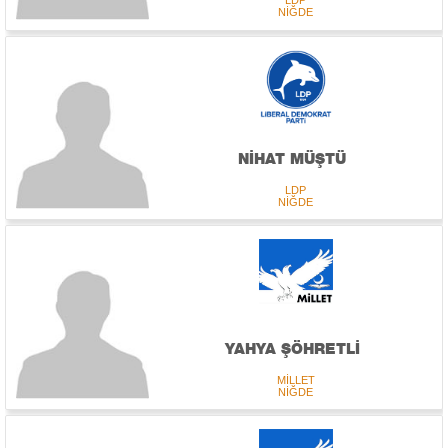
LDP
NİĞDE
NİHAT MÜŞTÜ
LDP
NİĞDE
YAHYA ŞÖHRETLİ
MİLLET
NİĞDE