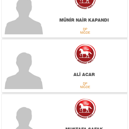
MÜNİR NAİR KAPANDI
DP
NİĞDE
ALİ ACAR
DP
NİĞDE