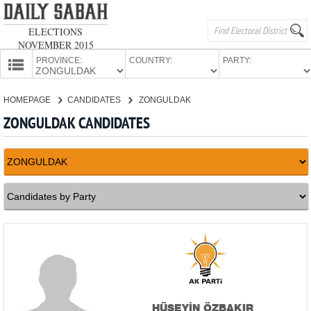
ELECTIONS
NOVEMBER 2015
PROVINCE:
COUNTRY:
PARTY:
HOMEPAGE
HOMEPAGE
CANDIDATES
ZONGULDAK
PROVINCES
ZONGULDAK CANDIDATES
CANDIDATES
PARTIES
HÜSEYİN ÖZBAKIR