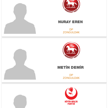
NURAY EREN
DP
ZONGULDAK
METİN DEMİR
DP
ZONGULDAK